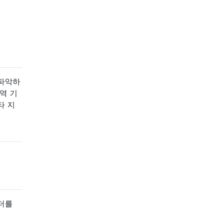
 파악하
역 기
타 지
더를