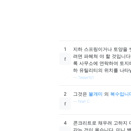
1
지하 스프링이거나 토양을 
려면 파헤쳐 야 할 것입니다
록 사무소에 연락하여 토지에
하 유틸리티의 위치를 ​​나타
—
Tester101
2
그것은
불개미
의
복수입니
—
Niall C.
4
콘크리트로 채우려 고하지 마
갖는 것이 옳습니다. 미니 