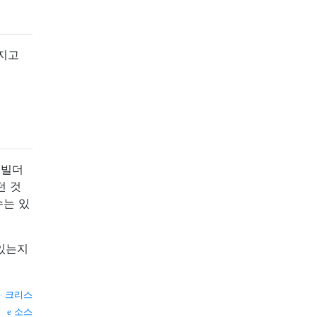
가지고
 빌더
던 것
수는 있
 있는지
—
크리스
소스