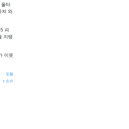
 울타
가져 와
5 피
을 지탱
가 이웃
—
도림
소스