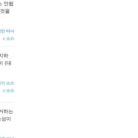
는 안됩
그것을
이안 터너
소스
 지하
 (대
전기 소스
소스
제거하는
능성이