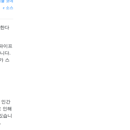
클 코네
소스
야한다
 파이프
니다.
가 스
 인간
로 인해
 있습니
.