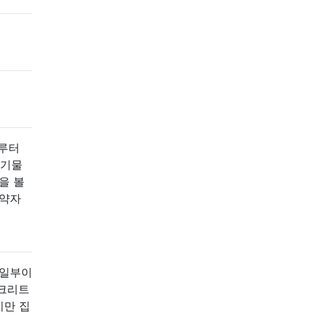
그루터
유기물
을 볼
계약자
 일부이
콘크리트
지만 집