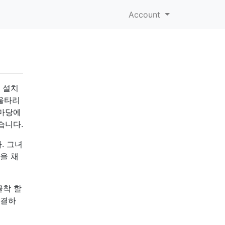
Account
 설치
 울타리
 마당에
습니다.
. 그녀
을 채
굴착 할
해결하