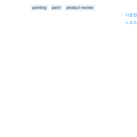
painting
paint
product-review
—
기운찬
소스