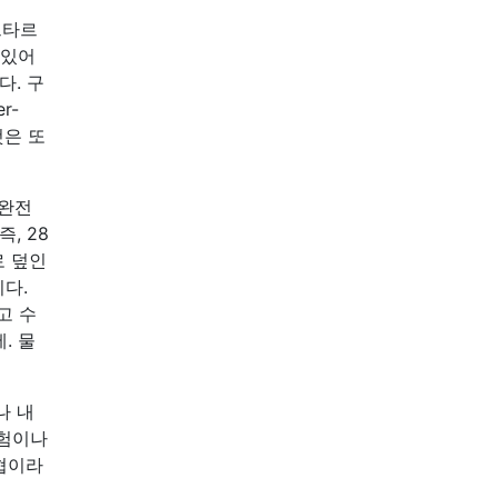
르타르
 있어
다. 구
r-
것은 또
 완전
, 28
로 덮인
다.
고 수
. 물
나 내
경험이나
협이라