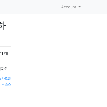
Account
하
1 대
니까?
날카로운
소스