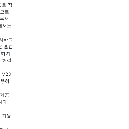
으로 작
이므로
 부서
야에서는
고려하고
은 혼합
용하여
른 해결
M20,
사용하
 제공
니다.
 기능