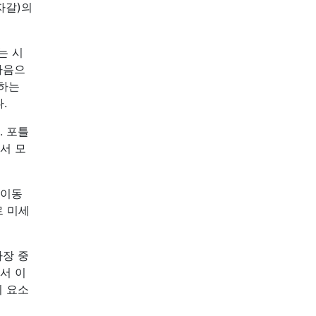
자갈)의
는 시
다음으
착하는
.
. 포틀
서 모
 이동
로 미세
가장 중
서 이
지 요소