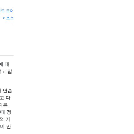
쿠드 모어
소스
에 대
잡고 압
해 연습
고 다
 다른
 때 정
적 거
미 만