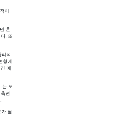
리적이
면 혼
다. 또
물리적
 변형에
간 메
트
는 모
 측면
.
트가 필