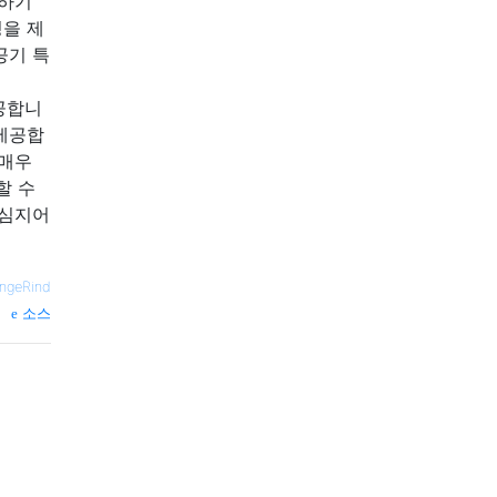
출하기
성을 제
공기 특
공합니
 제공합
 매우
할 수
 심지어
ngeRind
소스