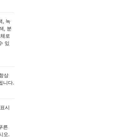
, 녹
색, 분
도체로
수 있
 항상
됩니다.
 표시
푸른
시오.