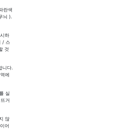
 파란색
늬 ).
표시하
/ 스
할 것
합니다.
지역에
를 실
 뜨거
지 않
와이어