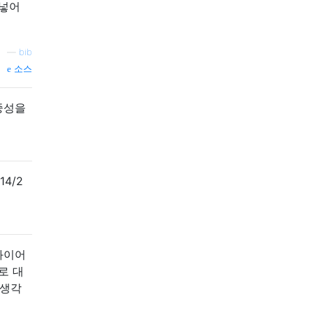
 넣어
—
bib
소스
중성을
4/2
 와이어
로 대
 생각