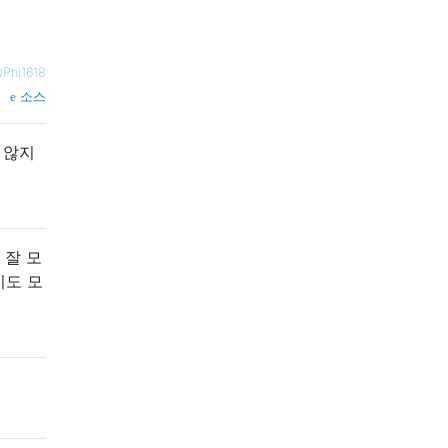
JPhi1618
소스
 않지
 잘 모
지도 모