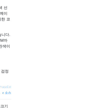
색 선
함께이
위한 코
있습니다.
NM까
노란색이
 검정
PhaseEel
소스
 크기