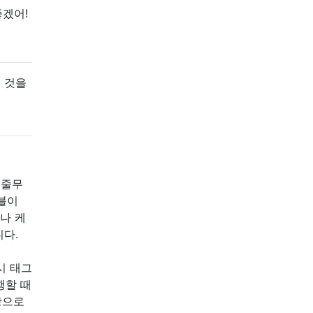
좋겠어!
 것을
 줄무
이블이
나 케
다.
시 태그
행할 때
항으로