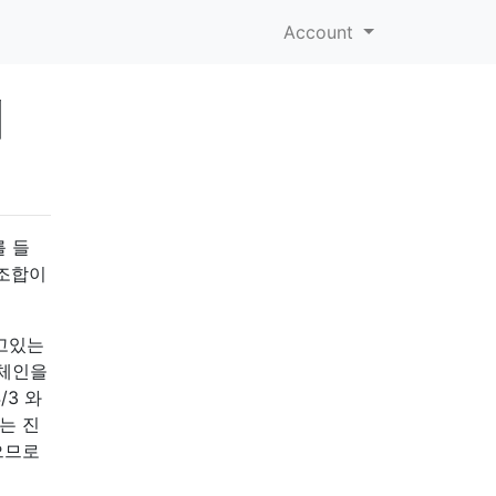
Account
니
를 들
 조합이
지고있는
 체인을
/3 와
는 진
으므로