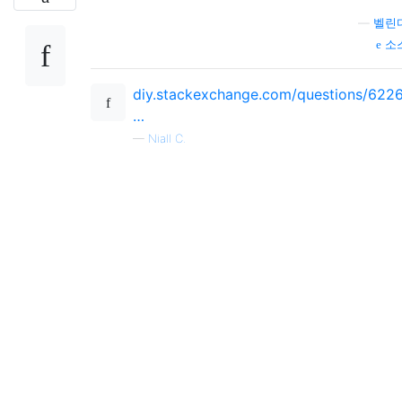
—
벨린
소
diy.stackexchange.com/questions/6226
…
—
Niall C.