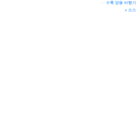
—
수륙 양용 비행기
소스