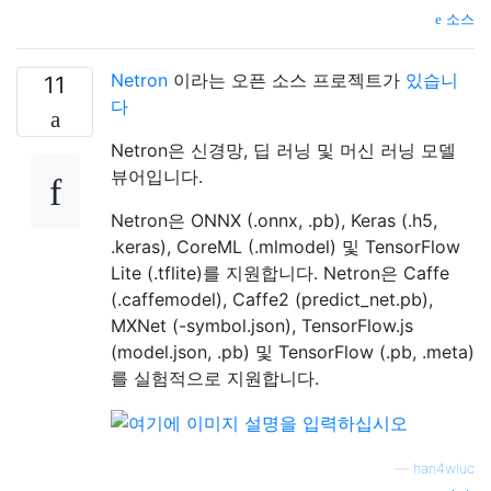
           relu   #####    512   28   28

소스
   MaxPooling2D   Y max -------------------
                  #####    512   14   14

Netron
이라는 오픈 소스 프로젝트가
있습니
  Convolution2D    \|/  -------------------
11
           relu   #####    512   14   14

다
  Convolution2D    \|/  -------------------
Netron은 신경망, 딥 러닝 및 머신 러닝 모델
           relu   #####    512   14   14

  Convolution2D    \|/  -------------------
뷰어입니다.
           relu   #####    512   14   14

   MaxPooling2D   Y max -------------------
Netron은 ONNX (.onnx, .pb), Keras (.h5,
                  #####    512    7    7

.keras), CoreML (.mlmodel) 및 TensorFlow
        Flatten   ||||| -------------------
Lite (.tflite)를 지원합니다. Netron은 Caffe
                  #####       25088

(.caffemodel), Caffe2 (predict_net.pb),
          Dense   XXXXX -------------------
MXNet (-symbol.json), TensorFlow.js
           relu   #####        4096

(model.json, .pb) 및 TensorFlow (.pb, .meta)
          Dense   XXXXX -------------------
를 실험적으로 지원합니다.
           relu   #####        4096

          Dense   XXXXX -------------------
—
han4wluc