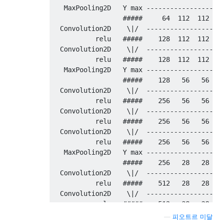
   MaxPooling2D   Y max -------------------
                  #####     64  112  112

  Convolution2D    \|/  -------------------
           relu   #####    128  112  112

  Convolution2D    \|/  -------------------
           relu   #####    128  112  112

   MaxPooling2D   Y max -------------------
                  #####    128   56   56

  Convolution2D    \|/  -------------------
           relu   #####    256   56   56

  Convolution2D    \|/  -------------------
           relu   #####    256   56   56

  Convolution2D    \|/  -------------------
           relu   #####    256   56   56

   MaxPooling2D   Y max -------------------
                  #####    256   28   28

  Convolution2D    \|/  -------------------
           relu   #####    512   28   28

  Convolution2D    \|/  -------------------
           relu   #####    512   28   28

  Convolution2D    \|/  -------------------
—
피오트르 미달