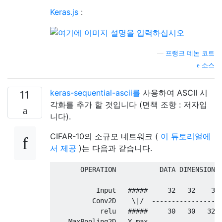
Keras.js
:
—
프랭크 데논 코트
소스
keras-sequential-ascii를
사용하여 ASCII 시
11
각화를 추가 할 것입니다 (면책 조항 : 저자입
니다).
CIFAR-10의 소규모 네트워크 (
이 튜토리얼에
서 제공
)는 다음과 같습니다.
       OPERATION           DATA DIMENSIONS 
           Input   #####     32   32    3

          Conv2D    \|/  ------------------
            relu   #####     30   30   32

    MaxPooling2D   Y max ------------------