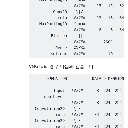
                   #####     15   15   32

          Conv2D    \|/  ------------------
            relu   #####     13   13   64

    MaxPooling2D   Y max ------------------
                   #####      6    6   64

         Flatten   ||||| ------------------
                   #####        2304

           Dense   XXXXX ------------------
VGG16의 경우 다음과 같습니다.
       OPERATION           DATA DIMENSIONS 
          Input   #####      3  224  224

     InputLayer     |   -------------------
                  #####      3  224  224

  Convolution2D    \|/  -------------------
           relu   #####     64  224  224

  Convolution2D    \|/  -------------------
           relu   #####     64  224  224
