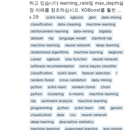
하고 있습니다 learning_rate및 max_depth설
정 아래를 참조하십시오. XGBoost를 훨씬 …
29
scikit-learn
xgboost
gbm
data-mining
classification
data-cleaning
machine-learning
reinforcement-learning
data-mining
bigdata
dataset
nlp
language-model
stanford-nlp
machine-learning
neural-network
deep-learning
randomized-algorithms
machine-learning
beginner
career
xgboost
loss-function
neural-network
software-recommendation
naive-bayes-classifier
classification
scikit-learn
feature-selection
r
random-forest
cross-validation
data-mining
python
scikit-learn
random-forest
churn
python
clustering
k-means
machine-learning
nlp
sentiment-analysis
machine-learning
programming
python
scikit-learn
nltk
gensim
visualization
data
csv
neural-network
deep-learning
descriptive-statistics
machine-learning
supervised-learning
text-mining