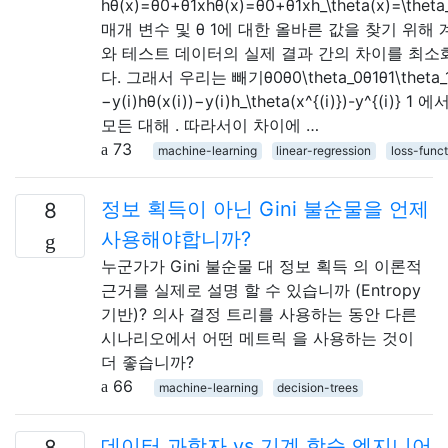
hθ(x)=θ0+θ1xhθ(x)=θ0+θ1xh_\theta(x)=\theta_
매개 변수 및 θ 1에 대한 올바른 값을 찾기 위해 
와 테스트 데이터의 실제 결과 간의 차이를 최
다. 그래서 우리는 빼기θ0θ0\theta_0θ1θ1\theta_1 
−y(i)hθ(x(i))−y(i)h_\theta(x^{(i)})-y^{(i)} 
모든 대해 . 따라서이 차이에 …
73
machine-learning
linear-regression
loss-funct
정보 획득이 아닌 Gini 불순물을 언제
8
사용해야합니까?
누군가가 Gini 불순물 대 정보 획득 의 이론적
근거를 실제로 설명 할 수 있습니까 (Entropy
기반)? 의사 결정 트리를 사용하는 동안 다른
시나리오에서 어떤 메트릭 을 사용하는 것이
더 좋습니까?
66
machine-learning
decision-trees
데이터 과학자 vs 기계 학습 엔지니어
8