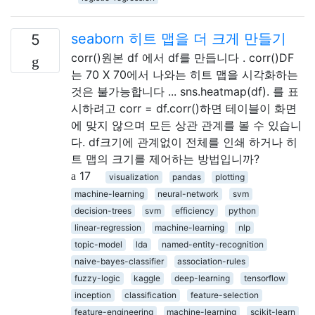
seaborn 히트 맵을 더 크게 만들기
5
corr()원본 df 에서 df를 만듭니다 . corr()DF
는 70 X 70에서 나와는 히트 맵을 시각화하는
것은 불가능합니다 ... sns.heatmap(df). 를 표
시하려고 corr = df.corr()하면 테이블이 화면
에 맞지 않으며 모든 상관 관계를 볼 수 있습니
다. df크기에 관계없이 전체를 인쇄 하거나 히
트 맵의 크기를 제어하는 ​​방법입니까?
17
visualization
pandas
plotting
machine-learning
neural-network
svm
decision-trees
svm
efficiency
python
linear-regression
machine-learning
nlp
topic-model
lda
named-entity-recognition
naive-bayes-classifier
association-rules
fuzzy-logic
kaggle
deep-learning
tensorflow
inception
classification
feature-selection
feature-engineering
machine-learning
scikit-learn