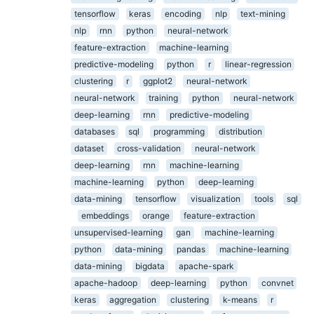
tensorflow
keras
encoding
nlp
text-mining
nlp
rnn
python
neural-network
feature-extraction
machine-learning
predictive-modeling
python
r
linear-regression
clustering
r
ggplot2
neural-network
neural-network
training
python
neural-network
deep-learning
rnn
predictive-modeling
databases
sql
programming
distribution
dataset
cross-validation
neural-network
deep-learning
rnn
machine-learning
machine-learning
python
deep-learning
data-mining
tensorflow
visualization
tools
sql
embeddings
orange
feature-extraction
unsupervised-learning
gan
machine-learning
python
data-mining
pandas
machine-learning
data-mining
bigdata
apache-spark
apache-hadoop
deep-learning
python
convnet
keras
aggregation
clustering
k-means
r