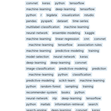
convnet
keras
python
tensorflow
machine-learning
deep-learning
tensorflow
python
r
bigdata
visualization
rstudio
pandas
pyspark
dataset
time-series
multilabel-classification
machine-learning
neural-network
ensemble-modeling
kaggle
machine-learning
linear-regression
cnn
convnet
machine-learning
tensorflow
association-rules
machine-learning
predictive-modeling
training
model-selection
neural-network
keras
deep-learning
deep-learning
convnet
image-classification
predictive-modeling
prediction
machine-learning
python
classification
predictive-modeling
scikit-learn
machine-learning
python
random-forest
sampling
training
recommender-system
books
python
neural-network
nlp
deep-learning
tensorflow
python
matlab
information-retrieval
search
search-engine
deep-learning
convnet
keras