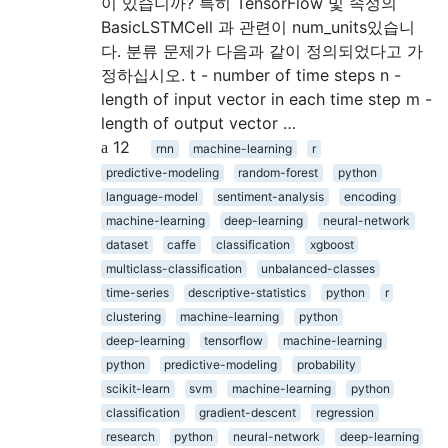
이 있습니까? 특히 TensorFlow 및 속성의
BasicLSTMCell 과 관련이 num_units있습니
다. 분류 문제가 다음과 같이 정의되었다고 가
정하십시오. t - number of time steps n -
length of input vector in each time step m -
length of output vector …
12
rnn
machine-learning
r
predictive-modeling
random-forest
python
language-model
sentiment-analysis
encoding
machine-learning
deep-learning
neural-network
dataset
caffe
classification
xgboost
multiclass-classification
unbalanced-classes
time-series
descriptive-statistics
python
r
clustering
machine-learning
python
deep-learning
tensorflow
machine-learning
python
predictive-modeling
probability
scikit-learn
svm
machine-learning
python
classification
gradient-descent
regression
research
python
neural-network
deep-learning