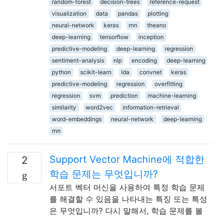
random-forest
decision-trees
reference-request
visualization
data
pandas
plotting
neural-network
keras
rnn
theano
deep-learning
tensorflow
inception
predictive-modeling
deep-learning
regression
sentiment-analysis
nlp
encoding
deep-learning
python
scikit-learn
lda
convnet
keras
predictive-modeling
regression
overfitting
regression
svm
prediction
machine-learning
similarity
word2vec
information-retrieval
word-embeddings
neural-network
deep-learning
rnn
Support Vector Machine에 적합한
2
학습 문제는 무엇입니까?
서포트 벡터 머신을 사용하여 특정 학습 문제
를 해결할 수 있음을 나타내는 특징 또는 특성
은 무엇입니까? 다시 말해서, 학습 문제를 볼