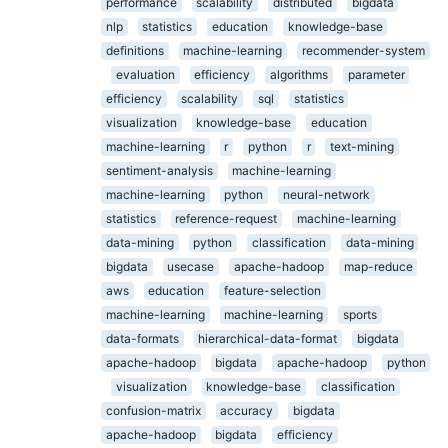
performance
scalability
distributed
bigdata
nlp
statistics
education
knowledge-base
definitions
machine-learning
recommender-system
evaluation
efficiency
algorithms
parameter
efficiency
scalability
sql
statistics
visualization
knowledge-base
education
machine-learning
r
python
r
text-mining
sentiment-analysis
machine-learning
machine-learning
python
neural-network
statistics
reference-request
machine-learning
data-mining
python
classification
data-mining
bigdata
usecase
apache-hadoop
map-reduce
aws
education
feature-selection
machine-learning
machine-learning
sports
data-formats
hierarchical-data-format
bigdata
apache-hadoop
bigdata
apache-hadoop
python
visualization
knowledge-base
classification
confusion-matrix
accuracy
bigdata
apache-hadoop
bigdata
efficiency