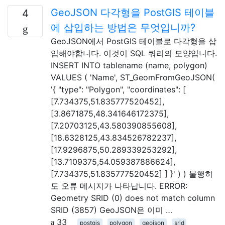
GeoJSON 다각형을 PostGIS 테이블
4
에 삽입하는 방법은 무엇입니까?
GeoJSON에서 PostGIS 테이블로 다각형을 삽
입해야합니다. 이것이 SQL 쿼리의 모양입니다.
INSERT INTO tablename (name, polygon)
VALUES ( 'Name', ST_GeomFromGeoJSON(
'{ "type": "Polygon", "coordinates": [
[7.734375,51.835777520452],
[3.8671875,48.341646172375],
[7.20703125,43.580390855608],
[18.6328125,43.834526782237],
[17.9296875,50.289339253292],
[13.7109375,54.059387886624],
[7.734375,51.835777520452] ] }' ) ) 불행히
도 오류 메시지가 나타납니다. ERROR:
Geometry SRID (0) does not match column
SRID (3857) GeoJSON은 이미 …
33
postgis
polygon
geojson
srid