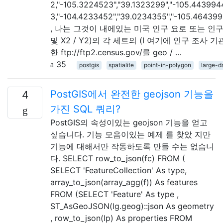
2,"-105.3224523","39.1323299","-105.4439944
3,"-104.4233452","39.0234355","-105.4643990
, 나는 그것이 내에있는 미국 인구 요로 또는 인구 조
및 X2 / Y2)의 각 세트의 (I 여기에 인구 조사 기
한 ftp://ftp2.census.gov/를 geo / …
35
postgis
spatialite
point-in-polygon
large-d
PostGIS에서 완전한 geojson 기능을
4
가진 SQL 쿼리?
PostGIS의 속성이있는 geojson 기능을 얻고
싶습니다. 기능 모음이있는 예제 를 찾았 지만
기능에 대해서만 작동하도록 만들 수는 없습니
다. SELECT row_to_json(fc) FROM (
SELECT 'FeatureCollection' As type,
array_to_json(array_agg(f)) As features
FROM (SELECT 'Feature' As type ,
ST_AsGeoJSON(lg.geog)::json As geometry
, row_to_json(lp) As properties FROM