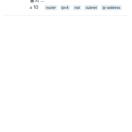
10
router
ipv4
nat
subnet
ip-address