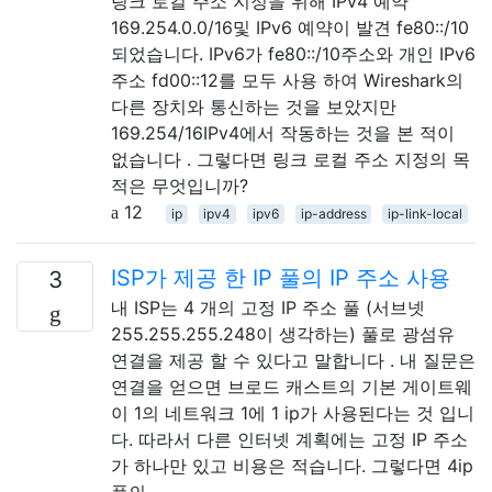
링크 로컬 주소 지정을 위해 IPv4 예약
169.254.0.0/16및 IPv6 예약이 발견 fe80::/10
되었습니다. IPv6가 fe80::/10주소와 개인 IPv6
주소 fd00::12를 모두 사용 하여 Wireshark의
다른 장치와 통신하는 것을 보았지만
169.254/16IPv4에서 작동하는 것을 본 적이
없습니다 . 그렇다면 링크 로컬 주소 지정의 목
적은 무엇입니까?
12
ip
ipv4
ipv6
ip-address
ip-link-local
ISP가 제공 한 IP 풀의 IP 주소 사용
3
내 ISP는 4 개의 고정 IP 주소 풀 (서브넷
255.255.255.248이 생각하는) 풀로 광섬유
연결을 제공 할 수 있다고 말합니다 . 내 질문은
연결을 얻으면 브로드 캐스트의 기본 게이트웨
이 1의 네트워크 1에 1 ip가 사용된다는 것 입니
다. 따라서 다른 인터넷 계획에는 고정 IP 주소
가 하나만 있고 비용은 적습니다. 그렇다면 4ip
풀의 …