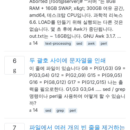
Aborted [root@server]# ""서버 "는 8GB
RAM + 16GB SWAP, x&gt; 300GB 여유 공간,
amd64, 데스크탑 CPU입니다. 과학적 리눅스
6.6. LOAD를 만들기 위해 실행되는 다른 것은
없습니다. 몇 초 후에 Awk가 중단됩니다.
out.txt는 ~ 1.6GB입니다. GNU Awk 3.1.7. …
14
text-processing
sed
awk
perl
두 괄호 사이에 문자열을 인쇄
6
이 줄에 파일이 있습니다 G8 = P(G1,G3) G9 =
P(G3,G4) G12 = P(G2,G9) G15 = P(G9,G5)
G16 = P(G8,G12) G17 = P(G12,G15) 나는 출
력을 필요로한다. G1,G3 G3,G4 ..... sed / grep
명령이나 perl을 사용하여 어떻게 할 수 있습니
까?
14
sed
grep
perl
파일에서 여러 개의 빈 줄을 제거하는
7