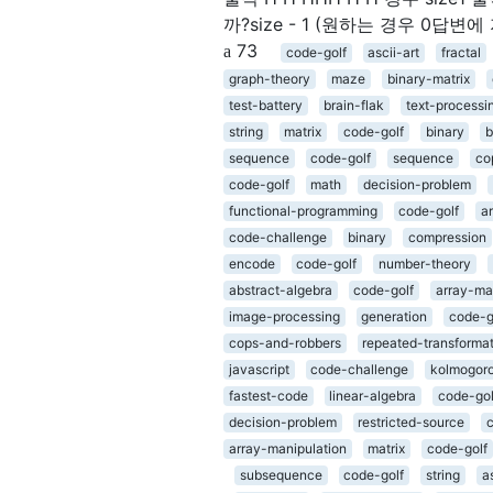
까?size - 1 (원하는 경우 0답
73
code-golf
ascii-art
fractal
graph-theory
maze
binary-matrix
test-battery
brain-flak
text-processi
string
matrix
code-golf
binary
b
sequence
code-golf
sequence
co
code-golf
math
decision-problem
functional-programming
code-golf
a
code-challenge
binary
compression
encode
code-golf
number-theory
abstract-algebra
code-golf
array-ma
image-processing
generation
code-g
cops-and-robbers
repeated-transforma
javascript
code-challenge
kolmogoro
fastest-code
linear-algebra
code-gol
decision-problem
restricted-source
array-manipulation
matrix
code-golf
subsequence
code-golf
string
a