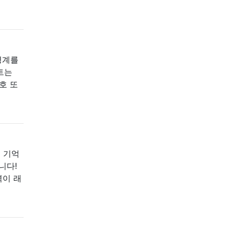
경계를
립트는
호 또
 기억
니다!
력이 래