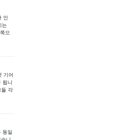
간 인
이는
른쪽으
켓 기어
공 됩니
그들 각
과 동일
 있습니