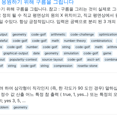
를 응원하기 위해 구름을 그립니다
기 위해 구름을 그립니다. 참고 : 구름을 그리는 것이 실제로 그
 정의 될 수 직교 평면상의 원의 X 위치이고, 직교 평면상에서 
 일 수있다. 항상 긍정적입니다. 입력은 공백으로 분리 된 3 개의
utput
geometry
code-golf
arithmetic
code-challenge
optimization
ateful
code-golf
code-golf
math
number-theory
combinatorics
re
code-golf
number
code-golf
string
code-golf
math
arithm
graphical-output
date
geometry
simulation
code-golf
game
out
popularity-contest
source-layout
code-golf
ascii-art
combina
lf
string
code-golf
string
compression
rosetta-stone
고려 하여 삼각형이 직각인지 (즉, 한 각도가 90 도인 경우) 말하
값 산출 어느 특정 참 출력 ( true, 1, yes...) 또는 특정의 
t; yes 3, 5, …
roblem
geometry