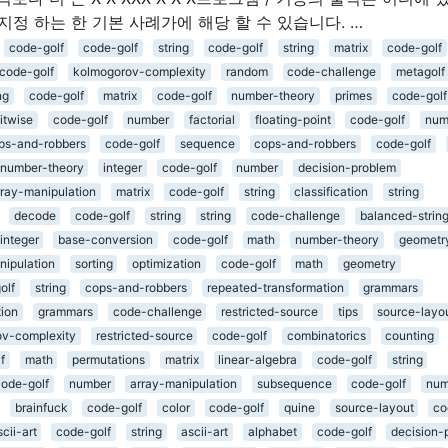
변에 지정 하는 한 기본 사례가에 해당 할 수 있습니다. …
code-golf
code-golf
string
code-golf
string
matrix
code-golf
code-golf
kolmogorov-complexity
random
code-challenge
metagolf
ng
code-golf
matrix
code-golf
number-theory
primes
code-golf
itwise
code-golf
number
factorial
floating-point
code-golf
num
ps-and-robbers
code-golf
sequence
cops-and-robbers
code-golf
number-theory
integer
code-golf
number
decision-problem
rray-manipulation
matrix
code-golf
string
classification
string
decode
code-golf
string
string
code-challenge
balanced-strin
integer
base-conversion
code-golf
math
number-theory
geometr
nipulation
sorting
optimization
code-golf
math
geometry
olf
string
cops-and-robbers
repeated-transformation
grammars
tion
grammars
code-challenge
restricted-source
tips
source-layo
v-complexity
restricted-source
code-golf
combinatorics
counting
f
math
permutations
matrix
linear-algebra
code-golf
string
code-golf
number
array-manipulation
subsequence
code-golf
num
brainfuck
code-golf
color
code-golf
quine
source-layout
co
scii-art
code-golf
string
ascii-art
alphabet
code-golf
decision-