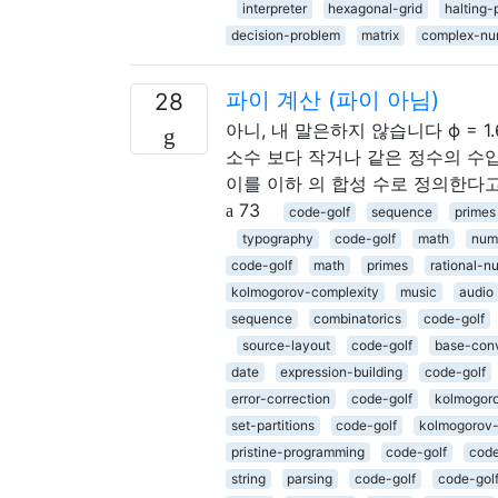
interpreter
hexagonal-grid
halting-
decision-problem
matrix
complex-nu
파이 계산 (파이 아님)
28
아니, 내 말은하지 않습니다 ϕ = 1.61
소수 보다 작거나 같은 정수의 수입니다 
이를 이하 의 합성 수로 정의한다고
73
code-golf
sequence
primes
typography
code-golf
math
num
code-golf
math
primes
rational-n
kolmogorov-complexity
music
audio
sequence
combinatorics
code-golf
source-layout
code-golf
base-conv
date
expression-building
code-golf
error-correction
code-golf
kolmogoro
set-partitions
code-golf
kolmogorov-
pristine-programming
code-golf
code
string
parsing
code-golf
code-gol