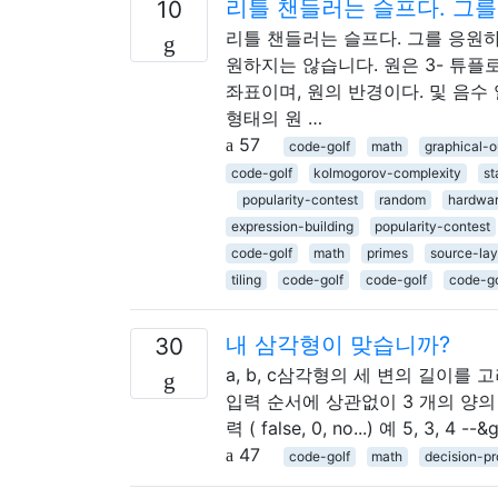
리틀 챈들러는 슬프다. 그
10
리틀 챈들러는 슬프다. 그를 응원하
원하지는 않습니다. 원은 3- 튜플로
좌표이며, 원의 반경이다. 및 음수
형태의 원 …
57
code-golf
math
graphical-o
code-golf
kolmogorov-complexity
st
popularity-contest
random
hardwa
expression-building
popularity-contest
code-golf
math
primes
source-lay
tiling
code-golf
code-golf
code-go
내 삼각형이 맞습니까?
30
a, b, c삼각형의 세 변의 길이를 
입력 순서에 상관없이 3 개의 양의 정수 
력 ( false, 0, no...) 예 5, 3, 4 --&g
47
code-golf
math
decision-p