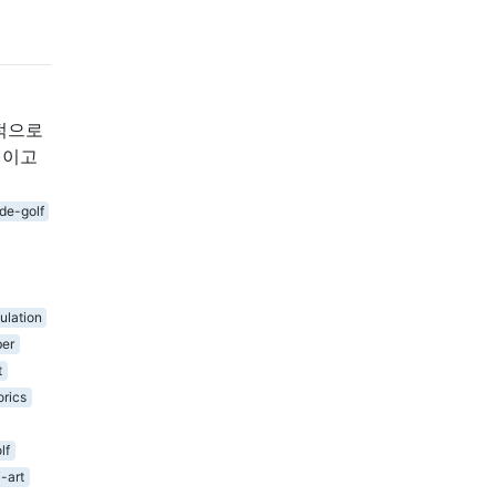
대적으로
x)이고
de-golf
ulation
er
t
rics
lf
i-art