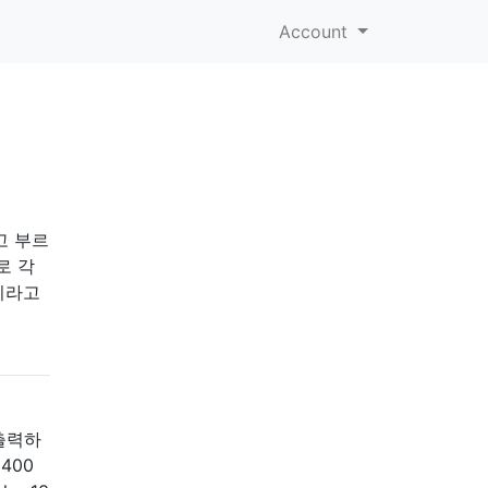
Account
라고 부르
로 각
)이라고
 출력하
400