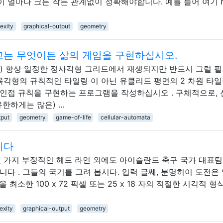
 얼마나 크든 작든 관계없이 정확해야합니다. 예를 들어 여기 N 
exity
graphical-output
geometry
는 무엇이든 삶의 게임을 구현하십시오.
는 (거의) 항상 일정한 정사각형 그리드에서 재생되지만 반드시 그럴 
 육각형의 규칙적인 타일링 이 아닌 유클리드 평면의 2 차원 타
표준 셀 인접 규칙을 구현하는 프로그램을 작성하십시오 . 구체적으로,
 유한하게는 많은) …
tput
geometry
game-of-life
cellular-automata
니다
났고 몇 가지 부정적인 헤드 라인 외에도 아이슬란드 축구 국가 대표
다 . 그들의 국기를 그려 봅시다. 입력 글쎄, 분명히이 도전은
최소한 100 x 72 픽셀 또는 25 x 18 자의 적절한 시각적 
exity
graphical-output
geometry