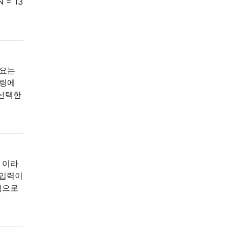
= 13
필요는
일링에
 선택한
팀 이라
 입력이
형식으로