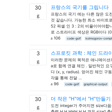
프랑스의 국기를 그립니다
30
프랑스의 국기 에는 다른 많은 도전
것 같습니다. 가능한 최소 바이트로
52 픽셀 인 3 : 2의 비율이어야
로 스트라이프 색상은 RGB이다 (0, 8
106
code-golf
kolmogorov-compl
스프로킷 과학 : 체인 드
3
이러한 문제의 목적은 애니메이션의
a로 함께 연결 체인 . 일반적인 
다 (x, y, radius). 얻어진 
각을 통해 전달 …
96
code-golf
graphical-output
더 작은 "H"에서 "H"만들기
30
도전 integer가 주어지면 size
출력 H H HHH H H 경우 size