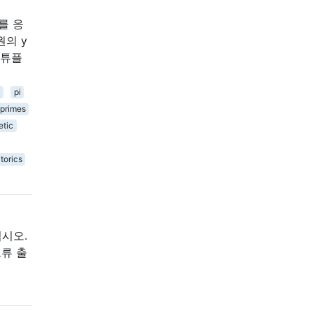
를 응
원의 y
 튜플
pi
primes
etic
torics
십시오.
오류 출