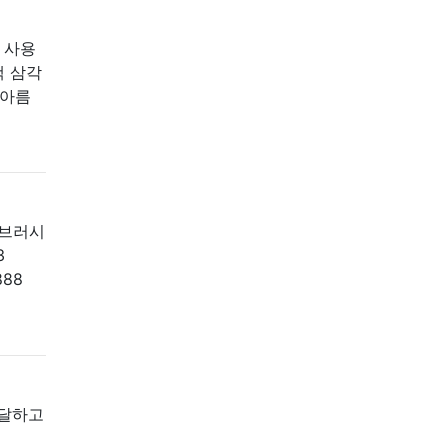
 사용
색 삼각
 아름
 브러시
3
888
전달하고