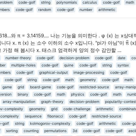
problem
code-golf
string
polynomials
calculus
code-golf
math
mbers
code-golf
random
code-golf
number
arithmetic
8...와 π = 3.14159.... 나는 기능을 의미한다 . φ (x) 는 x상
x. π (x) 는 소수 이하의 소수 x입니다. "pi가 아님"이 π̅ (
 가정 해 봅시다 x. 태스크 엄격하게 양의 정수 감안할 …
number-theory
code-golf
decision-problem
code-golf
date
co
ber
multiple-holes
code-golf
quine
code-golf
string
syntax
umbers
code-golf
graphical-output
image-processing
code-golf
code-golf
string
code-golf
math
geometry
code-golf
math
game
grid
board-game
code-golf
restricted-source
array-manip
ersion
binary
code-golf
math
physics
code-golf
math
numb
array-manipulation
graph-theory
decision-problem
popularity-contes
v-complexity
geometry
grid
code-challenge
arithmetic
combinato
complexity
sequence
fibonacci
code-golf
restricted-source
-golf
string
kolmogorov-complexity
code-golf
arithmetic
code-go
f
sorting
counting
permutations
3d
code-golf
code-golf
asci