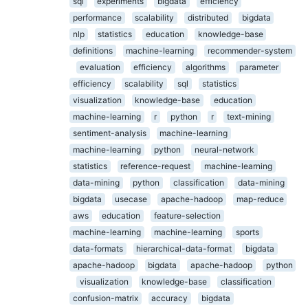
sql
experiments
bigdata
efficiency
performance
scalability
distributed
bigdata
nlp
statistics
education
knowledge-base
definitions
machine-learning
recommender-system
evaluation
efficiency
algorithms
parameter
efficiency
scalability
sql
statistics
visualization
knowledge-base
education
machine-learning
r
python
r
text-mining
sentiment-analysis
machine-learning
machine-learning
python
neural-network
statistics
reference-request
machine-learning
data-mining
python
classification
data-mining
bigdata
usecase
apache-hadoop
map-reduce
aws
education
feature-selection
machine-learning
machine-learning
sports
data-formats
hierarchical-data-format
bigdata
apache-hadoop
bigdata
apache-hadoop
python
visualization
knowledge-base
classification
confusion-matrix
accuracy
bigdata