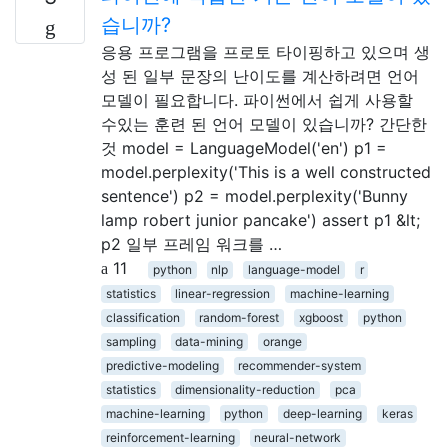
습니까?
응용 프로그램을 프로토 타이핑하고 있으며 생
성 된 일부 문장의 난이도를 계산하려면 언어
모델이 필요합니다. 파이썬에서 쉽게 사용할
수있는 훈련 된 언어 모델이 있습니까? 간단한
것 model = LanguageModel('en') p1 =
model.perplexity('This is a well constructed
sentence') p2 = model.perplexity('Bunny
lamp robert junior pancake') assert p1 &lt;
p2 일부 프레임 워크를 …
11
python
nlp
language-model
r
statistics
linear-regression
machine-learning
classification
random-forest
xgboost
python
sampling
data-mining
orange
predictive-modeling
recommender-system
statistics
dimensionality-reduction
pca
machine-learning
python
deep-learning
keras
reinforcement-learning
neural-network