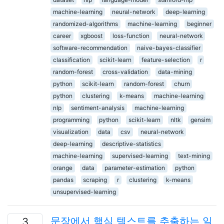
machine-learning
neural-network
deep-learning
randomized-algorithms
machine-learning
beginner
career
xgboost
loss-function
neural-network
software-recommendation
naive-bayes-classifier
classification
scikit-learn
feature-selection
r
random-forest
cross-validation
data-mining
python
scikit-learn
random-forest
churn
python
clustering
k-means
machine-learning
nlp
sentiment-analysis
machine-learning
programming
python
scikit-learn
nltk
gensim
visualization
data
csv
neural-network
deep-learning
descriptive-statistics
machine-learning
supervised-learning
text-mining
orange
data
parameter-estimation
python
pandas
scraping
r
clustering
k-means
unsupervised-learning
문장에서 핵심 텍스트를 추출하는 일
3