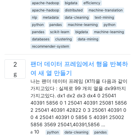
apache-hadoop
bigdata
efficiency
apache-hadoop
distributed
machine-translation
nlp
metadata
data-cleaning
text-mining
python
pandas
machine-learning
python
pandas
scikit-learn
bigdata
machine-learning
databases
clustering
data-mining
recommender-system
팬더 데이터 프레임에서 행을 반복하
2
여 새 열 만들기
나는 팬더 데이터 프레임 (X11)을 다음과 같이
가지고있다 : 실제로 99 개의 열을 dx99까지
가지고있다. dx1 dx2 dx3 dx4 0 25041
40391 5856 0 1 25041 40391 25081 5856
2 25041 40391 42822 0 3 25061 40391 0
0 4 25041 40391 0 5856 5 40391 25002
5856 3569 25041,40391,5856 …
10
python
data-cleaning
pandas