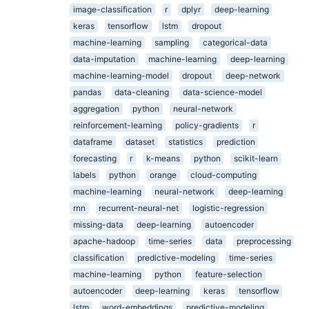
image-classification
r
dplyr
deep-learning
keras
tensorflow
lstm
dropout
machine-learning
sampling
categorical-data
data-imputation
machine-learning
deep-learning
machine-learning-model
dropout
deep-network
pandas
data-cleaning
data-science-model
aggregation
python
neural-network
reinforcement-learning
policy-gradients
r
dataframe
dataset
statistics
prediction
forecasting
r
k-means
python
scikit-learn
labels
python
orange
cloud-computing
machine-learning
neural-network
deep-learning
rnn
recurrent-neural-net
logistic-regression
missing-data
deep-learning
autoencoder
apache-hadoop
time-series
data
preprocessing
classification
predictive-modeling
time-series
machine-learning
python
feature-selection
autoencoder
deep-learning
keras
tensorflow
lstm
word-embeddings
predictive-modeling