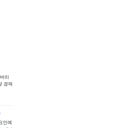
레버리
량 경제
?
 요인에