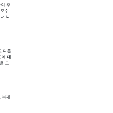
하여 추
한 모수
에서 나
고 다른
)에 대
을 모
로 복제