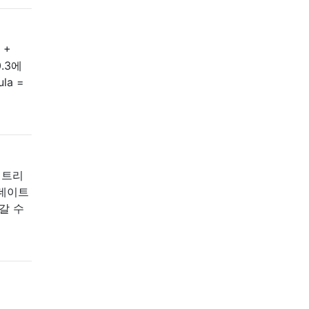
 +
0.3에
la =
 트리
업데이트
라갈 수