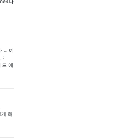
me4나
.. 예
 :
 스레드 에
t
떻게 해