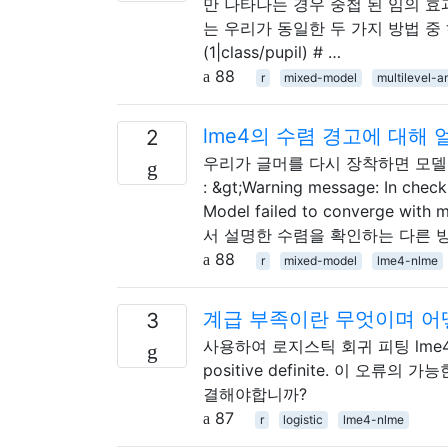
만 나타나는 경우 중첩 된 임의 효과
는 우리가 동일한 두 가지 방법 중
(1|class/pupil) # …
88
r
mixed-model
multilevel-a
lme4의 수렴 경고에 대해
2
우리가 글머를 다시 장착하면 모델이
: &gt;Warning message: In checkC
Model failed to converge wit
서 설명한 수렴을 확인하는 다른 방
88
r
mixed-model
lme4-nlme
계급 부족이란 무엇이며 어
3
사용하여 로지스틱 회귀 피팅 lme4가 로 끝을
positive definite. 이 
결해야합니까?
87
r
logistic
lme4-nlme