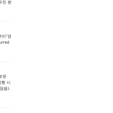
우친 분
분리"경
urred
새로운
실행 시
않음).