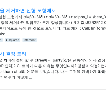
항을 제거하면 선형 모형에서
서 αi=β0+β1δi+ϵiαi=β0+β1δi+ϵi\alpha_i = \beta_0
on_i 절편 항을 제거하면 적합도가 크게 향상됩니다 ( R 2 값).R2R2R^2 
계적으로 유의 한 것으로 보입니다. 가로 채기 : Call: lm(formu
als: …
on
r-squared
intercept
사 결정 트리
 차이점 설명 할 수 ctree에서 party(같은 전통적인 의사 결정
rtR 인치)? CI 트리가 다른 이유는 무엇입니까? 강점과 약점? 
orthorn et al의 논문을 보았습니다. 나는 그것을 완벽하게 따
 변수가 어떻게 …