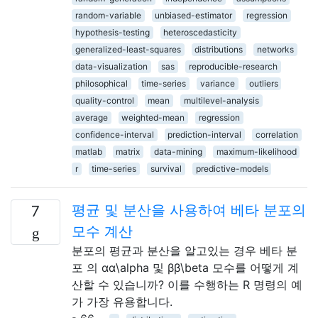
random-variable
unbiased-estimator
regression
hypothesis-testing
heteroscedasticity
generalized-least-squares
distributions
networks
data-visualization
sas
reproducible-research
philosophical
time-series
variance
outliers
quality-control
mean
multilevel-analysis
average
weighted-mean
regression
confidence-interval
prediction-interval
correlation
matlab
matrix
data-mining
maximum-likelihood
r
time-series
survival
predictive-models
평균 및 분산을 사용하여 베타 분포의
7
모수 계산
분포의 평균과 분산을 알고있는 경우 베타 분
포 의 αα\alpha 및 ββ\beta 모수를 어떻게 계
산할 수 있습니까? 이를 수행하는 R 명령의 예
가 가장 유용합니다.