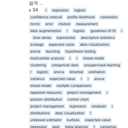
쉽게 …
34
r
regression
logistic
confidence-interval
profile-likelihood
correlation
mcmc
error
mixture
measurement
data-augmentation
r
logistic
goodness-of-fit
r
time-series
exponential
descriptive-statistics
average
expected-value
data-visualization
anova
teaching
hypothesis-testing
multivariate-analysis
r
r
mixed-model
clustering
categorical-data
unsupervised-learning
r
logistic
anova
binomial
estimation
variance
expected-value
r
r
anova
mixed-model
multiple-comparisons
repeated-measures
project-management
r
poisson-distribution
control-chart
project-management
regression
residuals
r
distributions
data-visualization
r
unbiased-estimator
kurtosis
expected-value
regression
spss
meta-analysis
r
censoring