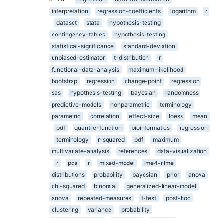
interpretation
regression-coefficients
logarithm
r
dataset
stata
hypothesis-testing
contingency-tables
hypothesis-testing
statistical-significance
standard-deviation
unbiased-estimator
t-distribution
r
functional-data-analysis
maximum-likelihood
bootstrap
regression
change-point
regression
sas
hypothesis-testing
bayesian
randomness
predictive-models
nonparametric
terminology
parametric
correlation
effect-size
loess
mean
pdf
quantile-function
bioinformatics
regression
terminology
r-squared
pdf
maximum
multivariate-analysis
references
data-visualization
r
pca
r
mixed-model
lme4-nlme
distributions
probability
bayesian
prior
anova
chi-squared
binomial
generalized-linear-model
anova
repeated-measures
t-test
post-hoc
clustering
variance
probability