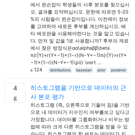
에서 왼손잡이 학생들의 사후 분포를 찾으십시
오. 결과를 요약하십시오. 문헌에 따르면 5-20
%의 사람들이 왼손잡이입니다. 이전에이 정보
를 고려하여 새로운 후부를 계산하십시오. 베
타 배포판을 사용해야한다는 것을 알고 있습니
다. 먼저 및 값을 1로 사용합니까? 후부의 재료
에서 찾은 방정식은αα\alphaββ\beta
π(r|Y)∝r(Y+−1)×(1−r)(N−Y+−1)π(r|Y)∝r(Y+
−1)×(1−r)(N−Y+−1)\pi(r \vert …
124
distributions
bayesian
prior
posterior
히스토그램을 기반으로 데이터의 근
4
사 분포 평가
히스토그램 (즉, 오른쪽으로 기울어 짐)을 기반
으로 내 데이터가 지수인지 여부를보고 싶다고
가정합니다. 데이터를 그룹화하거나 비우는 방
법에 따라 크게 다른 히스토그램을 얻을 수 있
습니다. 히스토그램의 한 세트는 데이터가 지